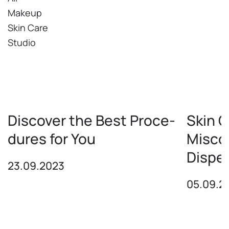
Makeup
Skin Care
Studio
Discover the Best Proce­
Skin 
dures for You
Misco
Dispel
23.09.2023
05.09.2